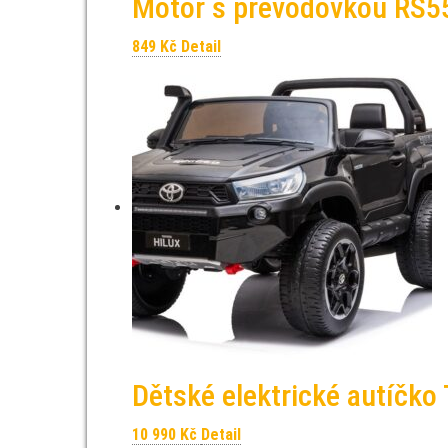
Motor s převodovkou RS
849
Kč
Detail
Dětské elektrické autíčko
10 990
Kč
Detail