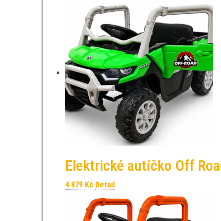
Elektrické autíčko Off Ro
4 879
Kč
Detail