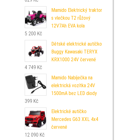
Mamido Elektrický traktor
s vlečkou T2 růžový
12V7Ah EVA kola
5 200
Kč
Dětské elektrické autíčko
Buggy Kawasaki TERYX
KRX1000 24V červené
4 749
Kč
Mamido Nabíječka na
elektrická vozítka 24V
1500mA bez LED diody
399
Kč
Elektrické autíčko
Mercedes G63 XXL 4x4
červené
12 090
Kč