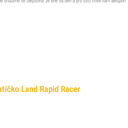
, ale snažíme se zlepšovat ze dne na den a pro tuto chvíli vám alespoň
utíčko Land Rapid Racer