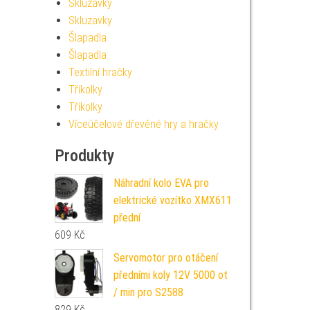
Skluzavky
Skluzavky
Šlapadla
Šlapadla
Textilní hračky
Tříkolky
Tříkolky
Víceúčelové dřevěné hry a hračky
Produkty
Náhradní kolo EVA pro
elektrické vozítko XMX611
přední
609
Kč
Servomotor pro otáčení
předními koly 12V 5000 ot
/ min pro S2588
829
Kč