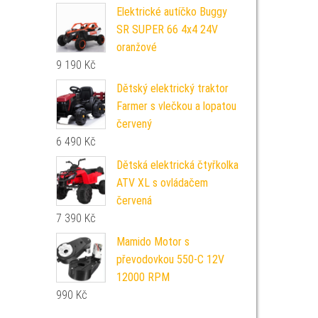
Elektrické autíčko Buggy
SR SUPER 66 4x4 24V
oranžové
9 190
Kč
Dětský elektrický traktor
Farmer s vlečkou a lopatou
červený
6 490
Kč
Dětská elektrická čtyřkolka
ATV XL s ovládačem
červená
7 390
Kč
Mamido Motor s
převodovkou 550-C 12V
12000 RPM
990
Kč