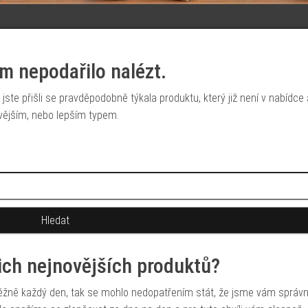
m nepodařilo nalézt.
jste přišli se pravděpodobně týkala produktu, který již není v nabídce
vějším, nebo lepším typem.
šich nejnovějších produktů?
běžně každý den, tak se mohlo nedopatřením stát, že jsme vám správ