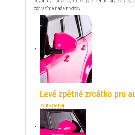
nezobrazili stránku, kterou jste hledali. Mrzí nás to
zobrazíme naše novinky.
Levé zpětné zrcátko pro a
79
Kč
Detail