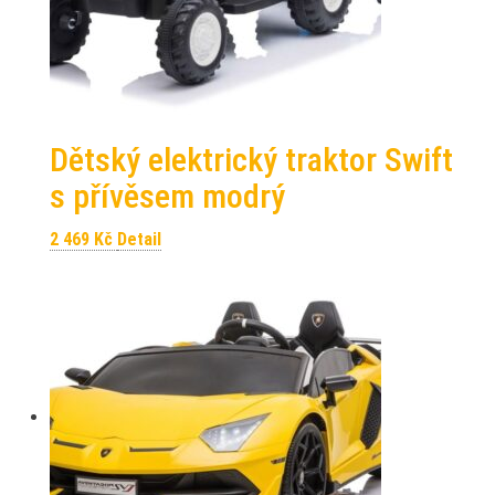
Dětský elektrický traktor Swift
s přívěsem modrý
2 469
Kč
Detail