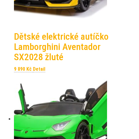
Dětské elektrické autíčko
Lamborghini Aventador
SX2028 žluté
9 890
Kč
Detail