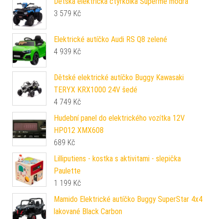
Dětská elektrická čtyřkolka Superme modrá
3 579
Kč
Elektrické autíčko Audi RS Q8 zelené
4 939
Kč
Dětské elektrické autíčko Buggy Kawasaki
TERYX KRX1000 24V šedé
4 749
Kč
Hudební panel do elektrického vozítka 12V
HP012 XMX608
689
Kč
Lilliputiens - kostka s aktivitami - slepička
Paulette
1 199
Kč
Mamido Elektrické autíčko Buggy SuperStar 4x4
lakované Black Carbon