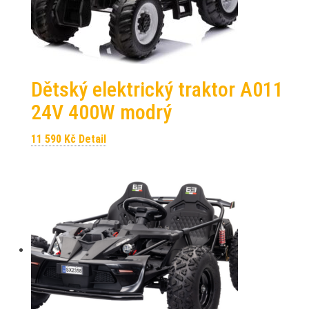
Dětský elektrický traktor A011
24V 400W modrý
11 590
Kč
Detail