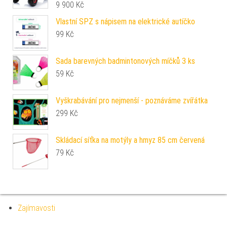
9 900
Kč
Vlastní SPZ s nápisem na elektrické autíčko
99
Kč
Sada barevných badmintonových míčků 3 ks
59
Kč
Vyškrabávání pro nejmenší - poznáváme zvířátka
299
Kč
Skládací síťka na motýly a hmyz 85 cm červená
79
Kč
Zajímavosti