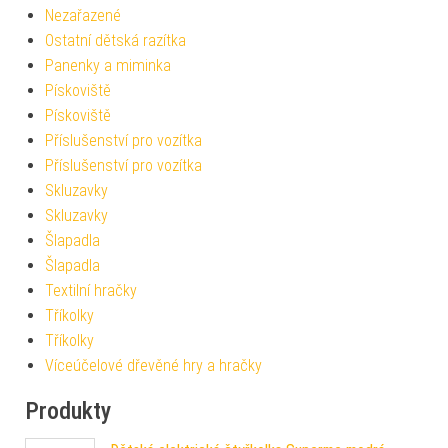
Nezařazené
Ostatní dětská razítka
Panenky a miminka
Pískoviště
Pískoviště
Příslušenství pro vozítka
Příslušenství pro vozítka
Skluzavky
Skluzavky
Šlapadla
Šlapadla
Textilní hračky
Tříkolky
Tříkolky
Víceúčelové dřevěné hry a hračky
Produkty