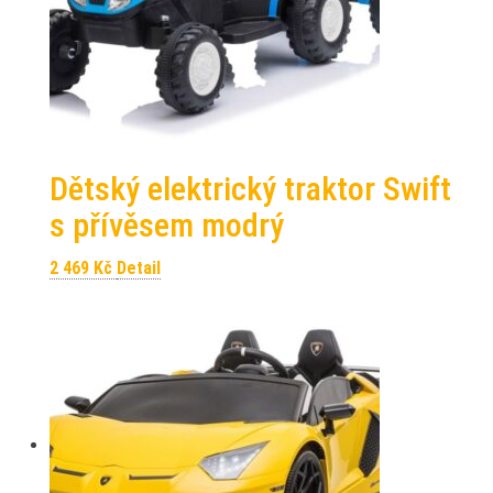
Dětský elektrický traktor Swift
s přívěsem modrý
2 469
Kč
Detail