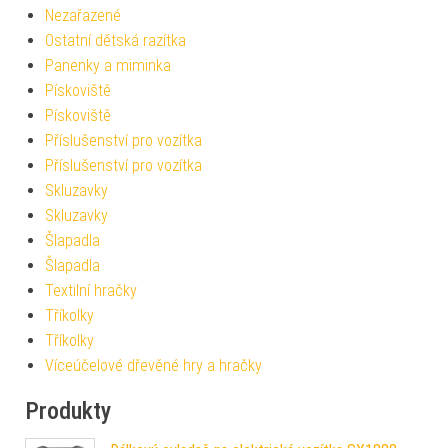
Nezařazené
Ostatní dětská razítka
Panenky a miminka
Pískoviště
Pískoviště
Příslušenství pro vozítka
Příslušenství pro vozítka
Skluzavky
Skluzavky
Šlapadla
Šlapadla
Textilní hračky
Tříkolky
Tříkolky
Víceúčelové dřevěné hry a hračky
Produkty