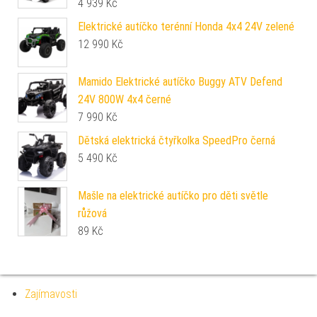
4 939
Kč
Elektrické autíčko terénní Honda 4x4 24V zelené
12 990
Kč
Mamido Elektrické autíčko Buggy ATV Defend
24V 800W 4x4 černé
7 990
Kč
Dětská elektrická čtyřkolka SpeedPro černá
5 490
Kč
Mašle na elektrické autíčko pro děti světle
růžová
89
Kč
Zajímavosti