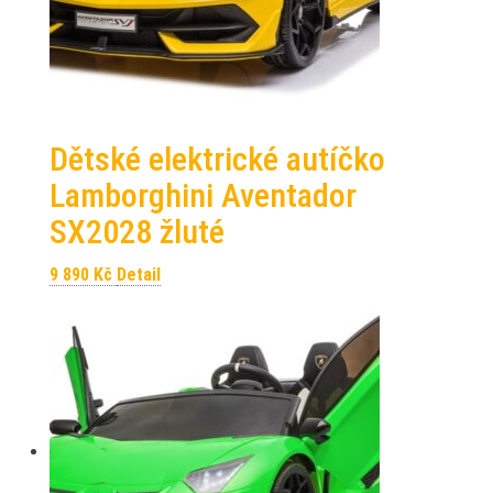
Dětské elektrické autíčko
Lamborghini Aventador
SX2028 žluté
9 890
Kč
Detail