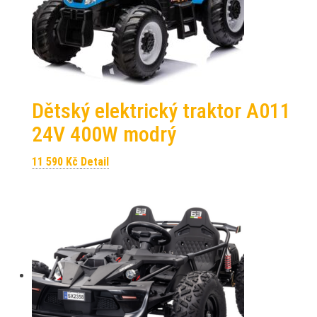
Dětský elektrický traktor A011
24V 400W modrý
11 590
Kč
Detail